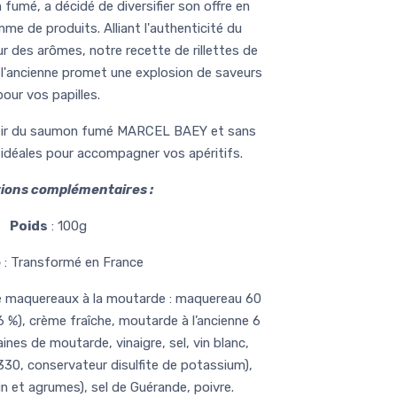
 fumé, a décidé de diversifier son offre en
me de produits. Alliant l'authenticité du
r des arômes, notre recette de rillettes de
'ancienne promet une explosion de saveurs
pour vos papilles.
rtir du saumon fumé MARCEL BAEY et sans
t idéales pour accompagner vos apéritifs.
ions complémentaires :
Poids
: 100g
e
: Transformé en France
 de maquereaux à la moutarde : maquereau 60
%), crème fraîche, moutarde à l’ancienne 6
ines de moutarde, vinaigre, sel, vin blanc,
E330, conservateur disulfite de potassium),
lin et agrumes), sel de Guérande, poivre.