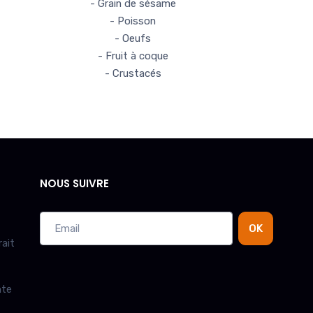
- Grain de sésame
- Poisson
- Oeufs
- Fruit à coque
- Crustacés
NOUS SUIVRE
OK
rait
nte