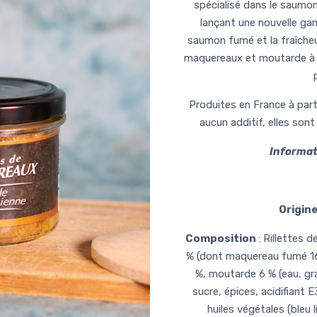
spécialisé dans le saumon
lançant une nouvelle gam
saumon fumé et la fraîcheu
maquereaux et moutarde à l
Produites en France à pa
aucun additif, elles son
Informat
Origin
Composition
: Rillettes
% (dont maquereau fumé 16 
%, moutarde 6 % (eau, gra
sucre, épices, acidifiant 
huiles végétales (bleu 