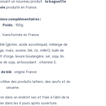
posant un nouveau produit :
la baguette
hée
produite en France.
ions complémentaires :
Poids
: 100g
: transformée en France
 blé (gluten, acide ascorbique), mélange de
e, maïs, avoine, blé, riz, millet), huile de
t d'orge, levure boulangère, sel, soja, lin,
ine de soja, antioxydant : vitamine E.
 de blé
: origine France
 utilise des produits laitiers, des œufs et du
sésame.
ve dans un endroit sec et frais à l'abri de la
r dans les 6 jours après ouverture.