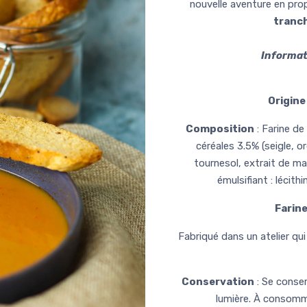
nouvelle aventure en pro
tranc
Informat
Origine
Composition
: Farine de
céréales 3.5% (seigle, org
tournesol, extrait de mal
émulsifiant : lécith
Farine
Fabriqué dans un atelier qui
Conservation
: Se conser
lumière. À consomme